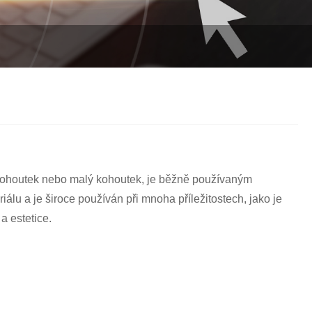
Italiano
Polski
Svenska
Dansk
हिन्दी
Türkçe
kohoutek nebo malý kohoutek, je běžně používaným
český
álu a je široce používán při mnoha příležitostech, jako je
a estetice.
ελληνικά
Latine
Қазақша