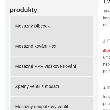
1. 
produkty
Jak
kor
mat
Mosazný Bibcock
2. 
Mosazné kování Pex
Mos
umo
neb
Mosazné PPR vložkové kování
pot
Zpětný ventil z mosazi
3. 
Ins
pou
Mosazný šoupátkový ventil