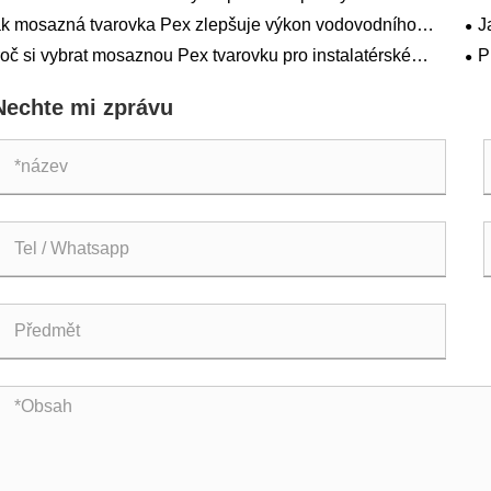
témy?
k mosazná tvarovka Pex zlepšuje výkon vodovodního
J
tému?
kap
oč si vybrat mosaznou Pex tvarovku pro instalatérské
P
ikace?
mod
Nechte mi zprávu