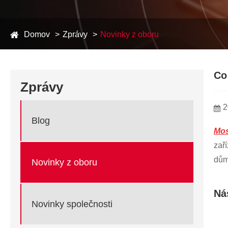
Domov
Zprávy
Novinky z oboru
Co
Zprávy
2
Blog
Mos
zař
dům,
Novinky z oboru
Ná
Novinky společnosti