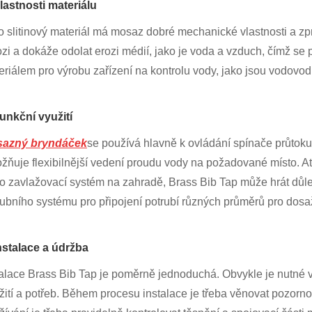
Vlastnosti materiálu
o slitinový materiál má mosaz dobré mechanické vlastnosti a zpr
ozi a dokáže odolat erozi médií, jako je voda a vzduch, čímž se 
eriálem pro výrobu zařízení na kontrolu vody, jako jsou vodovodn
Funkční využití
azný bryndáček
se používá hlavně k ovládání spínače průtoku
žňuje flexibilnější vedení proudu vody na požadované místo. A
o zavlažovací systém na zahradě, Brass Bib Tap může hrát důlež
rubního systému pro připojení potrubí různých průměrů pro dos
Instalace a údržba
talace Brass Bib Tap je poměrně jednoduchá. Obvykle je nutné v
žití a potřeb. Během procesu instalace je třeba věnovat pozorn