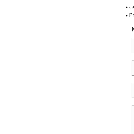
sys
Ja
sys
Pr
apl