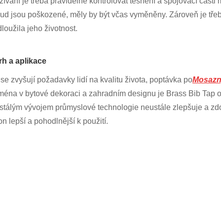
žívání je třeba pravidelně kontrolovat těsnění a spojovací části
ud jsou poškozené, měly by být včas vyměněny. Zároveň je třeba 
loužila jeho životnost.
Trh a aplikace
se zvyšují požadavky lidí na kvalitu života, poptávka po
Mosazn
ména v bytové dekoraci a zahradním designu je Brass Bib Tap ob
stálým vývojem průmyslové technologie neustále zlepšuje a zdo
n lepší a pohodlnější k použití.