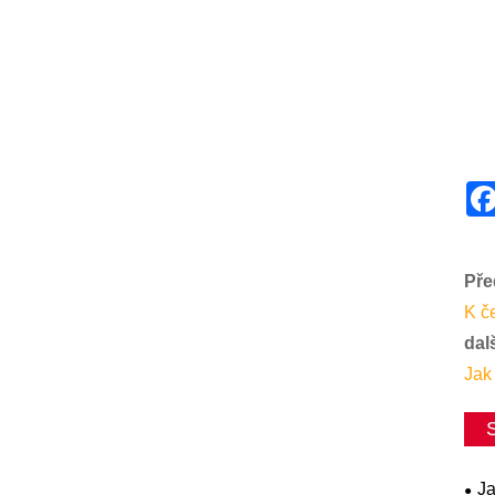
Pře
K č
dalš
Jak
Ja