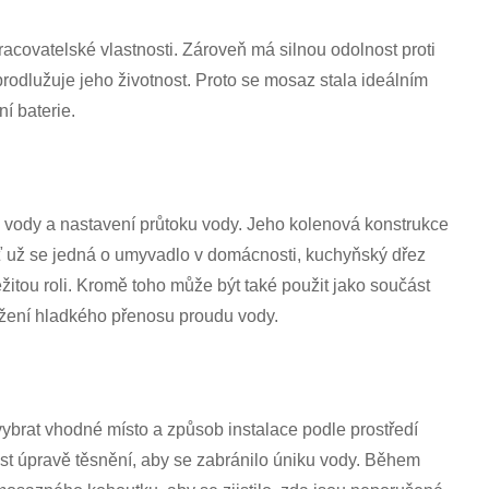
Română
acovatelské vlastnosti. Zároveň má silnou odolnost proti
prodlužuje jeho životnost. Proto se mosaz stala ideálním
í baterie.
 vody a nastavení průtoku vody. Jeho kolenová konstrukce
ť už se jedná o umyvadlo v domácnosti, kuchyňský dřez
itou roli. Kromě toho může být také použit jako součást
ažení hladkého přenosu proudu vody.
ybrat vhodné místo a způsob instalace podle prostředí
ost úpravě těsnění, aby se zabránilo úniku vody. Během