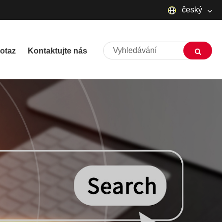
český
English
otaz
Kontaktujte nás
русский
Deutsch
Français
Español
العربية
שפה עברית
O'zbek
Português