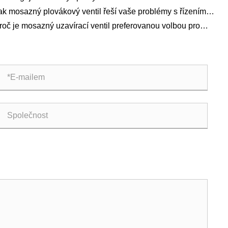
ak mosazný plovákový ventil řeší vaše problémy s řízením
alin?
roč je mosazný uzavírací ventil preferovanou volbou pro
erní vodovodní systémy