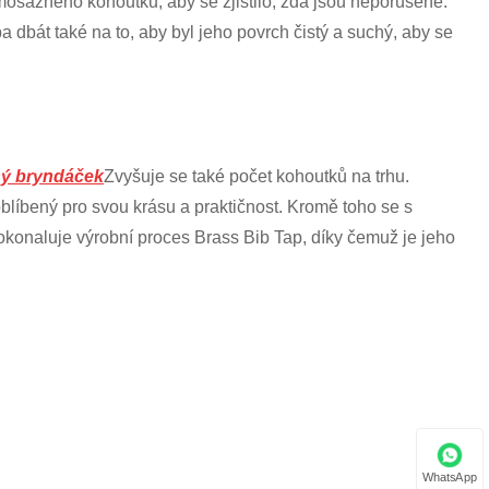
 mosazného kohoutku, aby se zjistilo, zda jsou neporušené.
dbát také na to, aby byl jeho povrch čistý a suchý, aby se
ý bryndáček
Zvyšuje se také počet kohoutků na trhu.
líbený pro svou krásu a praktičnost. Kromě toho se s
konaluje výrobní proces Brass Bib Tap, díky čemuž je jeho
WhatsApp