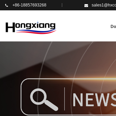
+86-18857693268
sales1@hxco
D