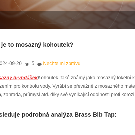
 je to mosazný kohoutek?
024-09-20
5
Nechte mi zprávu
azný bryndáček
Kohoutek, také známý jako mosazný loketní 
ízením pro kontrolu vody. Vyrábí se převážně z mosazného materi
 zahrada, průmysl atd. díky své vynikající odolnosti proti korozi 
sleduje podrobná analýza Brass Bib Tap: