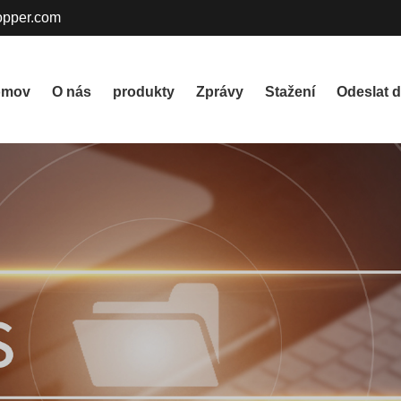
pper.com
omov
O nás
produkty
Zprávy
Stažení
Odeslat d