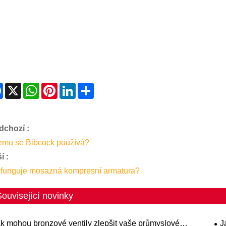
Facebook
X
WhatsApp
Pinterest
LinkedIn
Share
dchozí :
emu se Bibcock používá?
í :
 funguje mosazná kompresní armatura?
Související novinky
k mohou bronzové ventily zlepšit vaše průmyslové
J