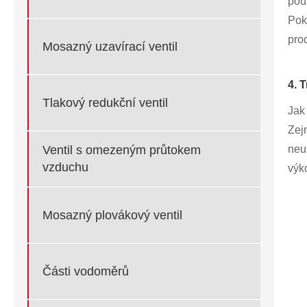
pou
Pok
prod
Mosazný uzavírací ventil
4. 
Tlakový redukční ventil
Jak 
Zej
neu
Ventil s omezeným průtokem
vzduchu
výko
Mosazný plovákový ventil
Části vodoměrů