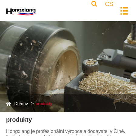
CS
Domov
produkty
produkty
Hongxiang je profesionální výrobce a dodavatel v Číně.