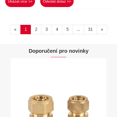
Ukázat více >>
Odeslat dotaz >>
«
1
2
3
4
5
...
31
»
Doporučení pro novinky
Jak mohou bronzové ventily zlepšit vaše
průmyslové systémy?
Ukázat více >>