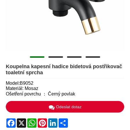
Koupelna kapesní hadice bidetová postřikovač
toaletní sprcha
Model:B9052
Materiál: Mosaz
Ošetření povrchu ： Černý povlak
Odeslat dotaz
Facebook
X
WhatsApp
Pinterest
LinkedIn
Share