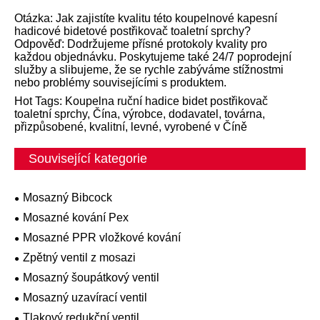
Otázka: Jak zajistíte kvalitu této koupelnové kapesní
hadicové bidetové postřikovač toaletní sprchy?
Odpověď: Dodržujeme přísné protokoly kvality pro
každou objednávku. Poskytujeme také 24/7 poprodejní
služby a slibujeme, že se rychle zabýváme stížnostmi
nebo problémy souvisejícími s produktem.
Hot Tags: Koupelna ruční hadice bidet postřikovač
toaletní sprchy, Čína, výrobce, dodavatel, továrna,
přizpůsobené, kvalitní, levné, vyrobené v Číně
Související kategorie
Mosazný Bibcock
Mosazné kování Pex
Mosazné PPR vložkové kování
Zpětný ventil z mosazi
Mosazný šoupátkový ventil
Mosazný uzavírací ventil
Tlakový redukční ventil