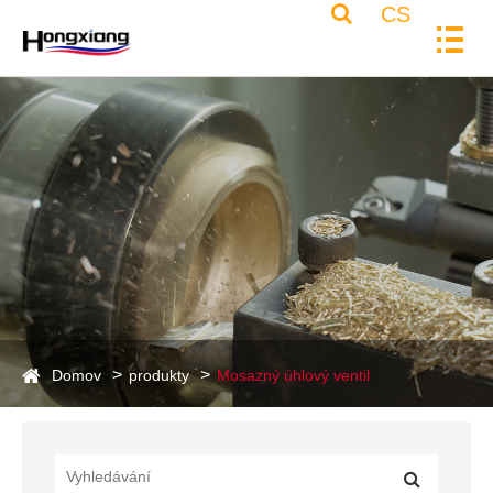
CS
Domov
produkty
Mosazný úhlový ventil