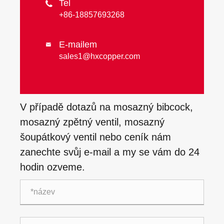
Tel

+86-18857693268
E-mailem

sales1@hxcopper.com
V případě dotazů na mosazný bibcock,
mosazný zpětný ventil, mosazný
šoupátkový ventil nebo ceník nám
zanechte svůj e-mail a my se vám do 24
hodin ozveme.