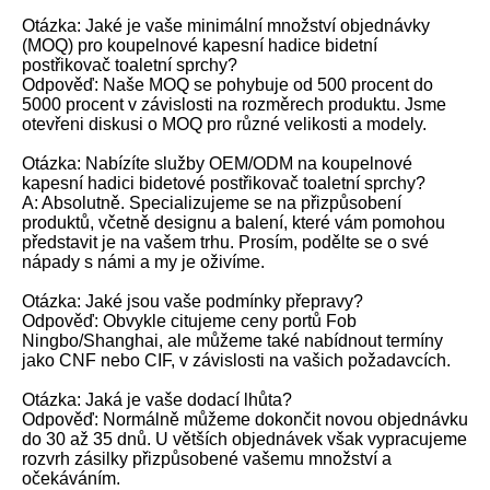
Otázka: Jaké je vaše minimální množství objednávky
(MOQ) pro koupelnové kapesní hadice bidetní
postřikovač toaletní sprchy?
Odpověď: Naše MOQ se pohybuje od 500 procent do
5000 procent v závislosti na rozměrech produktu. Jsme
otevřeni diskusi o MOQ pro různé velikosti a modely.
Otázka: Nabízíte služby OEM/ODM na koupelnové
kapesní hadici bidetové postřikovač toaletní sprchy?
A: Absolutně. Specializujeme se na přizpůsobení
produktů, včetně designu a balení, které vám pomohou
představit je na vašem trhu. Prosím, podělte se o své
nápady s námi a my je oživíme.
Otázka: Jaké jsou vaše podmínky přepravy?
Odpověď: Obvykle citujeme ceny portů Fob
Ningbo/Shanghai, ale můžeme také nabídnout termíny
jako CNF nebo CIF, v závislosti na vašich požadavcích.
Otázka: Jaká je vaše dodací lhůta?
Odpověď: Normálně můžeme dokončit novou objednávku
do 30 až 35 dnů. U větších objednávek však vypracujeme
rozvrh zásilky přizpůsobené vašemu množství a
očekáváním.