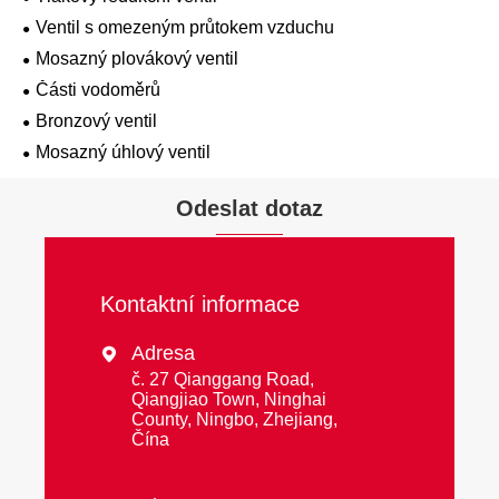
Ventil s omezeným průtokem vzduchu
Mosazný plovákový ventil
Části vodoměrů
Bronzový ventil
Mosazný úhlový ventil
Odeslat dotaz
Kontaktní informace
Adresa

č. 27 Qianggang Road,
Qiangjiao Town, Ninghai
County, Ningbo, Zhejiang,
Čína