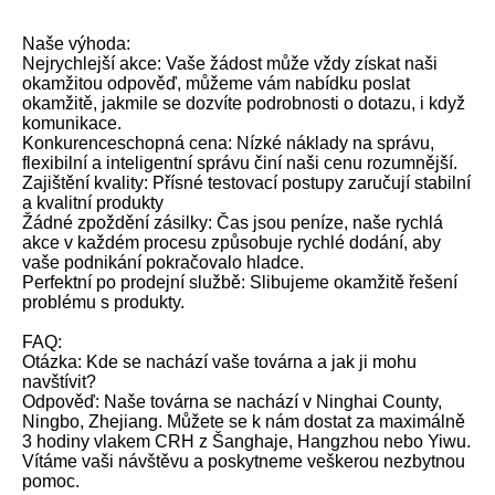
Naše výhoda:
Nejrychlejší akce: Vaše žádost může vždy získat naši
okamžitou odpověď, můžeme vám nabídku poslat
okamžitě, jakmile se dozvíte podrobnosti o dotazu, i když
komunikace.
Konkurenceschopná cena: Nízké náklady na správu,
flexibilní a inteligentní správu činí naši cenu rozumnější.
Zajištění kvality: Přísné testovací postupy zaručují stabilní
a kvalitní produkty
Žádné zpoždění zásilky: Čas jsou peníze, naše rychlá
akce v každém procesu způsobuje rychlé dodání, aby
vaše podnikání pokračovalo hladce.
Perfektní po prodejní službě: Slibujeme okamžitě řešení
problému s produkty.
FAQ:
Otázka: Kde se nachází vaše továrna a jak ji mohu
navštívit?
Odpověď: Naše továrna se nachází v Ninghai County,
Ningbo, Zhejiang. Můžete se k nám dostat za maximálně
3 hodiny vlakem CRH z Šanghaje, Hangzhou nebo Yiwu.
Vítáme vaši návštěvu a poskytneme veškerou nezbytnou
pomoc.