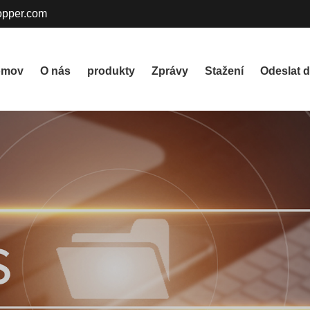
pper.com
omov
O nás
produkty
Zprávy
Stažení
Odeslat d