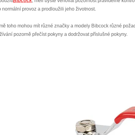
použití
Bibcock
, měli byste věnovat pozornost pravidelné kontrole
 normální provoz a prodloužili jeho životnost.
mě toho mohou mít různé značky a modely Bibcock různé požadavk
žívání pozorně přečíst pokyny a dodržovat příslušné pokyny.