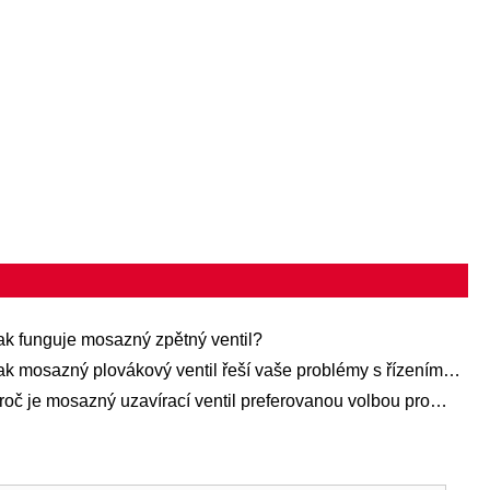
ak funguje mosazný zpětný ventil?
ak mosazný plovákový ventil řeší vaše problémy s řízením
alin?
roč je mosazný uzavírací ventil preferovanou volbou pro
erní vodovodní systémy