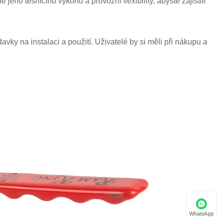
 jeho těsnícího výkonu a provozní flexibility, abyste zajistili
y na instalaci a použití. Uživatelé by si měli při nákupu a
WhatsApp