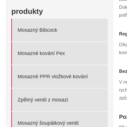
Doká
produkty
potř
Mosazný Bibcock
Reg
Dík
knof
Mosazné kování Pex
Bez
Mosazné PPR vložkové kování
V m
ryc
způ
Zpětný ventil z mosazi
Po
Mosazný šoupátkový ventil