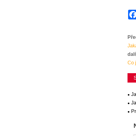
Pře
Jak
dalš
Co 
Ja
sys
Ja
sys
Pr
apl