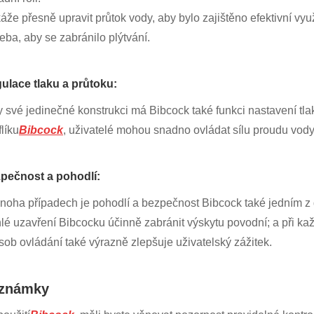
že přesně upravit průtok vody, aby bylo zajištěno efektivní využ
eba, aby se zabránilo plýtvání.
ulace tlaku a průtoku:
y své jedinečné konstrukci má Bibcock také funkci nastavení tl
líku
Bibcock
, uživatelé mohou snadno ovládat sílu proudu vod
pečnost a pohodlí:
noha případech je pohodlí a bezpečnost Bibcock také jedním z 
hlé uzavření Bibcocku účinně zabránit výskytu povodní; a při 
sob ovládání také výrazně zlepšuje uživatelský zážitek.
známky