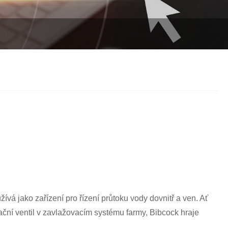
Italiano
Polski
Svenska
Dansk
हिन्दी
Türkçe
český
ελληνικά
Latine
vá jako zařízení pro řízení průtoku vody dovnitř a ven. Ať
Қазақша
ační ventil v zavlažovacím systému farmy, Bibcock hraje