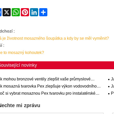
Facebook
X
WhatsApp
Pinterest
LinkedIn
Share
dchozí :
á je životnost mosazného šoupátka a kdy by se měl vyměnit?
í :
je to mosazný kohoutek?
Související novinky
k mohou bronzové ventily zlepšit vaše průmyslové
J
témy?
k mosazná tvarovka Pex zlepšuje výkon vodovodního
J
tému?
kap
oč si vybrat mosaznou Pex tvarovku pro instalatérské
P
ikace?
mod
Nechte mi zprávu