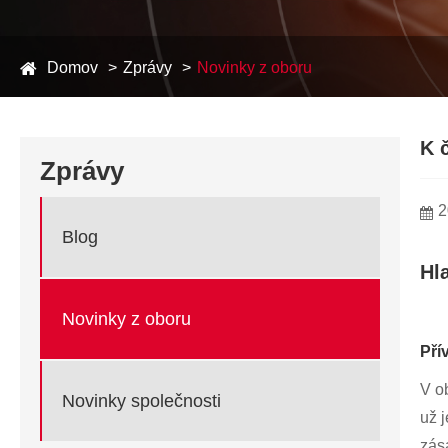
Domov
Zprávy
Novinky z oboru
K 
Zprávy
2
Blog
Hl
Novinky z oboru
Pří
V o
Novinky společnosti
už 
zása