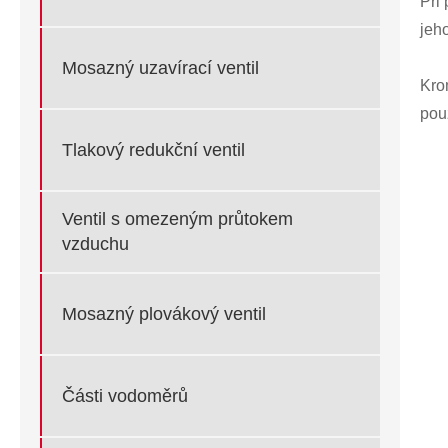
Při 
jeho
Mosazný uzavírací ventil
Kro
pou
Tlakový redukční ventil
Ventil s omezeným průtokem
vzduchu
Mosazný plovákový ventil
Části vodoměrů