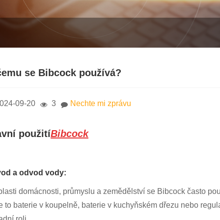
čemu se Bibcock používá?
024-09-20
3
Nechte mi zprávu
avní použití
Bibcock
vod a odvod vody:
blasti domácnosti, průmyslu a zemědělství se Bibcock často použí
je to baterie v koupelně, baterie v kuchyňském dřezu nebo regul
dní roli.