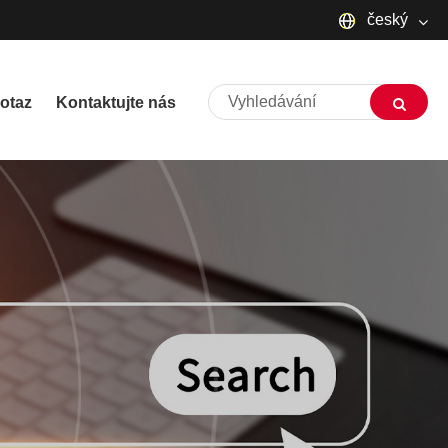
český
English
otaz
Kontaktujte nás
русский
Deutsch
Français
Español
العربية
שפה עברית
O'zbek
Português