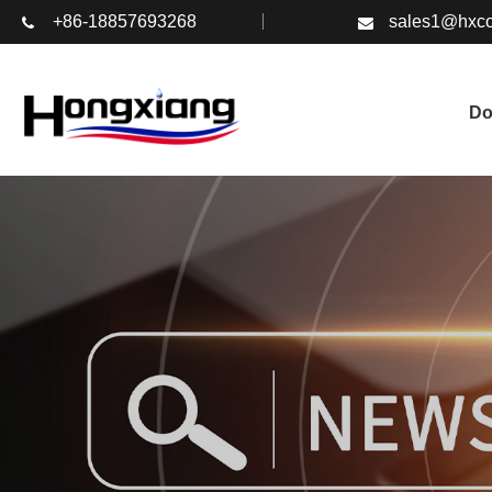
+86-18857693268
sales1@hxco
D