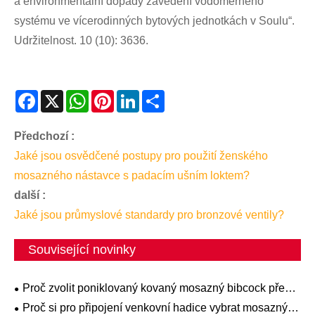
a environmentální dopady zavedení vodoměrného
systému ve vícerodinných bytových jednotkách v Soulu“.
Udržitelnost. 10 (10): 3636.
Facebook
X
WhatsApp
Pinterest
LinkedIn
Share
Předchozí :
Jaké jsou osvědčené postupy pro použití ženského
mosazného nástavce s padacím ušním loktem?
další :
Jaké jsou průmyslové standardy pro bronzové ventily?
Související novinky
Proč zvolit poniklovaný kovaný mosazný bibcock před
jinými možnostmi
Proč si pro připojení venkovní hadice vybrat mosazný