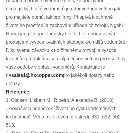
Alibaba a eBay. Závěrem lze říci, že používání
ekologických dílů vodoměrů je odpovědnou volbou jak
pro majitele domů, tak pro firmy. Přispívá k ochraně
životního prostředí a zachování přírodních zdrojů. Ngahi
Hongxiang Copper Industry Co. Ltd je renomovaným
prodejcem vysoce kvalitních ekologických dílů vodoměrů.
Díky svému závazku k udržitelnému rozvoji a vysoce
kvalitním produktům jsou výjimečnou volbou pro všechny
vaše potřeby v oblasti vodoměrů. Kontaktujte je
na
sales1@hxcopper.com
pro jakékoli dotazy nebo
dotazy.
Reference:
1. Ottosen, Lisbeth M.; Ribeiro, Alexandra B. (2018).
„Srovnávací hodnocení životního cyklu vodoměrných
technologií“. Věda o celkovém prostředí. 631–632: 502–
513.