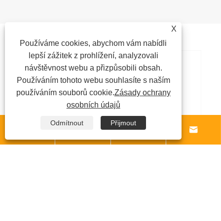
X
Doporučení pro novinky
Používáme cookies, abychom vám nabídli
lepší zážitek z prohlížení, analyzovali
návštěvnost webu a přizpůsobili obsah.
Technologie zpracování mosazného
Používáním tohoto webu souhlasíte s naším
zpětného ventilu
používáním souborů cookie.
Zásady ochrany
osobních údajů
Ukázat více >>
Odmítnout
Přijmout





