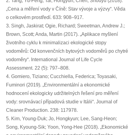
2. Tang, Yu-Feng; Tai, Hongyun; Chen, Shouyu (2018).
„Cena a měření vody v Číně: Stav vývoje a výzvy“. Věda
o celkovém prostředí. 633: 908–917.
3. Singh, Jaskirat; Ogie, Richard; Sweetman, Andrew J.;
Brown, Scott; Anda, Martin (2017). „Aplikace myšlení
životního cyklu k minimalizaci ekologické stopy
vodoměrů: Od konvenčních bytových vodoměrů po chytré
vodoměry“. International Journal of Life Cycle
Assessment. 22 (5): 797–808.
4. Gomiero, Tiziano; Cucchiella, Federica; Toyasaki,
Fuminori (2019). „Environmentální a ekonomické
hodnocení ekologicky udržitelných řešení pro měření
vody: srovnávací případová studie v Itálii“. Journal of
Cleaner Production. 238: 117978.
5. Kim, Young-Duk; Jo, Hongkyun; Lee, Sang-Heon;
Song, Kyoung-Sik; Yoon, Yong-Hee (2018). „Ekonomické