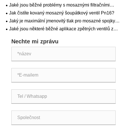
kohoutek s rukojetí T?
Jaké jsou běžné problémy s mosaznými filtračními
ventily Y a jak je opravit?
Jak čistíte kovaný mosazný šoupátkový ventil Pn16?
Jaký je maximální jmenovitý tlak pro mosazné spojky
PEX A?
Jaké jsou některé běžné aplikace zpětných ventilů z
kované mosazi ve vodovodních systémech?
Nechte mi zprávu