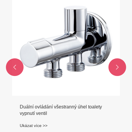
Mosazný plovákový ventil s vnitřním
vstupem s plastovou kuličkou
Ukázat více >>

