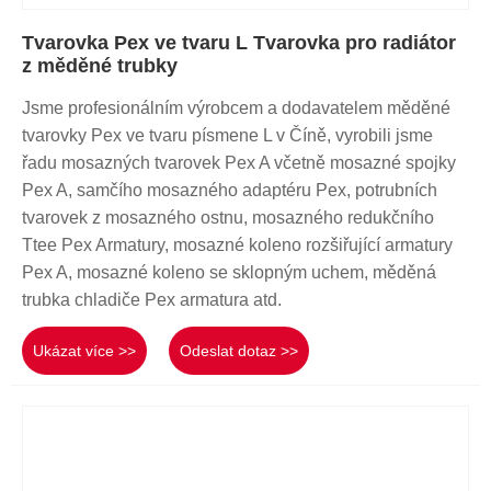
Tvarovka Pex ve tvaru L Tvarovka pro radiátor
z měděné trubky
Jsme profesionálním výrobcem a dodavatelem měděné
tvarovky Pex ve tvaru písmene L v Číně, vyrobili jsme
řadu mosazných tvarovek Pex A včetně mosazné spojky
Pex A, samčího mosazného adaptéru Pex, potrubních
tvarovek z mosazného ostnu, mosazného redukčního
Ttee Pex Armatury, mosazné koleno rozšiřující armatury
Pex A, mosazné koleno se sklopným uchem, měděná
trubka chladiče Pex armatura atd.
Ukázat více >>
Odeslat dotaz >>