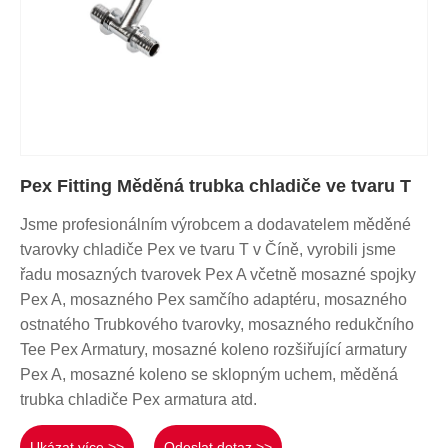
Pex Fitting Měděná trubka chladiče ve tvaru T
Jsme profesionálním výrobcem a dodavatelem měděné
tvarovky chladiče Pex ve tvaru T v Číně, vyrobili jsme
řadu mosazných tvarovek Pex A včetně mosazné spojky
Pex A, mosazného Pex samčího adaptéru, mosazného
ostnatého Trubkového tvarovky, mosazného redukčního
Tee Pex Armatury, mosazné koleno rozšiřující armatury
Pex A, mosazné koleno se sklopným uchem, měděná
trubka chladiče Pex armatura atd.
Ukázat více >>
Odeslat dotaz >>