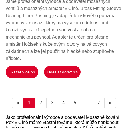
Jsme profesionální výrobce a dodavatel mosazných
ventilů a mosazných armatur v Číně. Brass Fitting Sleeve
Bearing Liner Bushing je adaptér ložiskového pouzdra
vyrobený z mosazi, který má vysokou odolnost proti
korozi, vynikající tepelnou vodivost a dobrou
mechanickou pevnost. Adaptér je určen pro přesné
umístění ložisek s kuželovými otvory na válcových
základnách a lze jej použít na hladké nebo stupňovité
hřídele.
Ukázat více >>
Odeslat dotaz >>
«
1
2
3
4
5
...
7
»
Jako profesionální výrobce a dodavatel Mosazné kování
Pex v Číně máme vlastní továrnu, která může nabídnout
levné ceny a vysoce kvalitní produkty. Ať už potřebujete