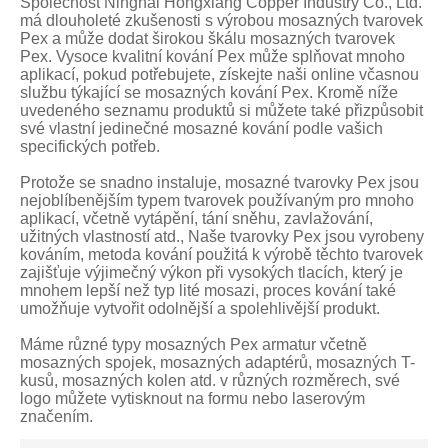
Společnost Ninghai Hongxiang Copper Industry Co., Ltd.
má dlouholeté zkušenosti s výrobou mosazných tvarovek
Pex a může dodat širokou škálu mosazných tvarovek
Pex. Vysoce kvalitní kování Pex může splňovat mnoho
aplikací, pokud potřebujete, získejte naši online včasnou
službu týkající se mosazných kování Pex. Kromě níže
uvedeného seznamu produktů si můžete také přizpůsobit
své vlastní jedinečné mosazné kování podle vašich
specifických potřeb.
Protože se snadno instaluje, mosazné tvarovky Pex jsou
nejoblíbenějším typem tvarovek používaným pro mnoho
aplikací, včetně vytápění, tání sněhu, zavlažování,
užitných vlastností atd., Naše tvarovky Pex jsou vyrobeny
kováním, metoda kování použitá k výrobě těchto tvarovek
zajišťuje výjimečný výkon při vysokých tlacích, který je
mnohem lepší než typ lité mosazi, proces kování také
umožňuje vytvořit odolnější a spolehlivější produkt.
Máme různé typy mosazných Pex armatur včetně
mosazných spojek, mosazných adaptérů, mosazných T-
kusů, mosazných kolen atd. v různých rozměrech, své
logo můžete vytisknout na formu nebo laserovým
značením.