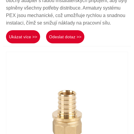
otočný adaptér s řadou instalatérských připojení, aby byly
splněny všechny potřeby distribuce. Armatury systému
PEX jsou mechanické, což umožňuje rychlou a snadnou
instalaci, čímž se snižují náklady na pracovní sílu.
Ukázat více >>
Odeslat dotaz >>