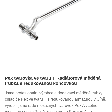
Pex tvarovka ve tvaru T Radiátorová měděná
trubka s redukovanou koncovkou
Jsme profesionální výrobce a dodavatel měděné trubky
chladiče Pex ve tvaru T s redukovanou armaturou v Číně,
vyrobili jsme řadu mosazných tvarovek Pex A včetně
mosazné spojky Pex A, mosazného Pex samčího