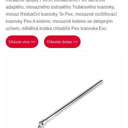
adaptéru, mosazného ostnatého Trubkového tvarovky,
mosaz Redukční tvarovky Te Pex, mosazné rozšiřovací
tvarovky Pex A koleno, mosazné koleno se sklopným
uchem, měděná trubka chladiče Pex tvarovka Exc.
Ukázat více >>
Odeslat dotaz >>