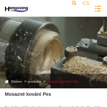
CS
Domov
produkty
Mosazné kování Pex
Mosazné kování Pex