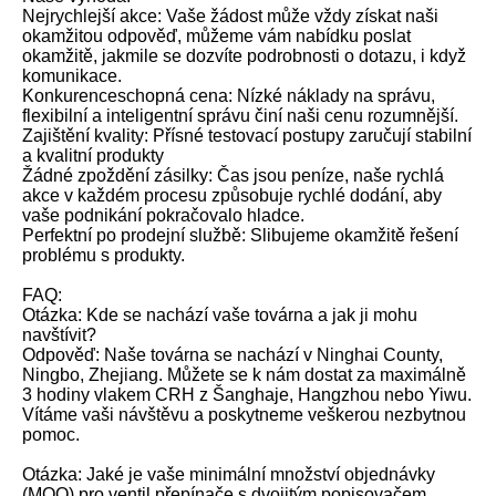
Nejrychlejší akce: Vaše žádost může vždy získat naši
okamžitou odpověď, můžeme vám nabídku poslat
okamžitě, jakmile se dozvíte podrobnosti o dotazu, i když
komunikace.
Konkurenceschopná cena: Nízké náklady na správu,
flexibilní a inteligentní správu činí naši cenu rozumnější.
Zajištění kvality: Přísné testovací postupy zaručují stabilní
a kvalitní produkty
Žádné zpoždění zásilky: Čas jsou peníze, naše rychlá
akce v každém procesu způsobuje rychlé dodání, aby
vaše podnikání pokračovalo hladce.
Perfektní po prodejní službě: Slibujeme okamžitě řešení
problému s produkty.
FAQ:
Otázka: Kde se nachází vaše továrna a jak ji mohu
navštívit?
Odpověď: Naše továrna se nachází v Ninghai County,
Ningbo, Zhejiang. Můžete se k nám dostat za maximálně
3 hodiny vlakem CRH z Šanghaje, Hangzhou nebo Yiwu.
Vítáme vaši návštěvu a poskytneme veškerou nezbytnou
pomoc.
Otázka: Jaké je vaše minimální množství objednávky
(MOQ) pro ventil přepínače s dvojitým popisovačem