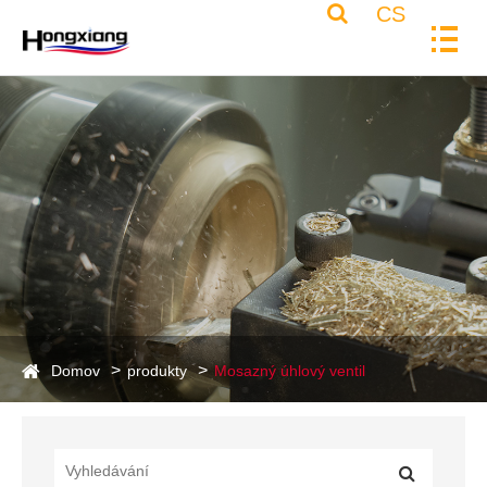
CS
Domov
produkty
Mosazný úhlový ventil