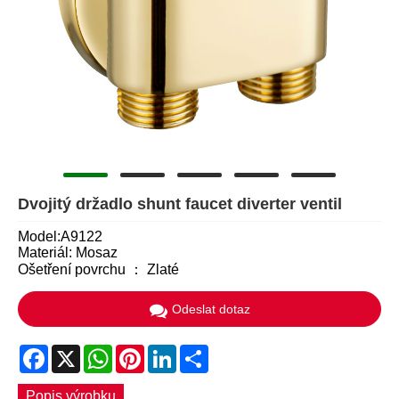
Dvojitý držadlo shunt faucet diverter ventil
Model:A9122
Materiál: Mosaz
Ošetření povrchu ： Zlaté
Odeslat dotaz
Facebook
X
WhatsApp
Pinterest
LinkedIn
Share
Popis výrobku