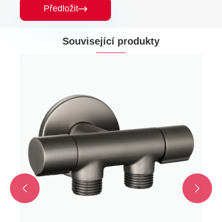
Předložit

Související produkty
Duální ovládání obousměrné mosazné
sprchové globe úhel ventilu
Ukázat více >>

