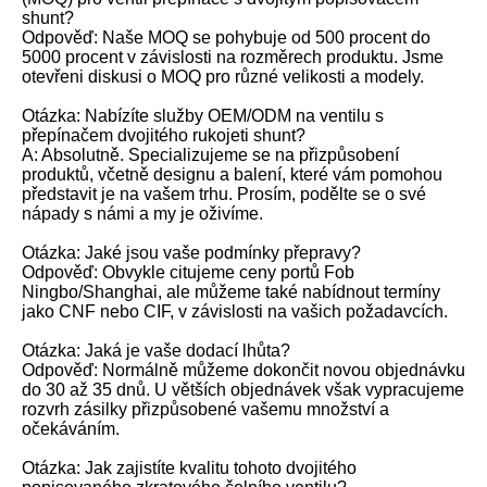
shunt?
Odpověď: Naše MOQ se pohybuje od 500 procent do
5000 procent v závislosti na rozměrech produktu. Jsme
otevřeni diskusi o MOQ pro různé velikosti a modely.
Otázka: Nabízíte služby OEM/ODM na ventilu s
přepínačem dvojitého rukojeti shunt?
A: Absolutně. Specializujeme se na přizpůsobení
produktů, včetně designu a balení, které vám pomohou
představit je na vašem trhu. Prosím, podělte se o své
nápady s námi a my je oživíme.
Otázka: Jaké jsou vaše podmínky přepravy?
Odpověď: Obvykle citujeme ceny portů Fob
Ningbo/Shanghai, ale můžeme také nabídnout termíny
jako CNF nebo CIF, v závislosti na vašich požadavcích.
Otázka: Jaká je vaše dodací lhůta?
Odpověď: Normálně můžeme dokončit novou objednávku
do 30 až 35 dnů. U větších objednávek však vypracujeme
rozvrh zásilky přizpůsobené vašemu množství a
očekáváním.
Otázka: Jak zajistíte kvalitu tohoto dvojitého