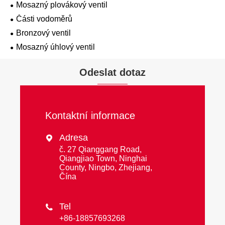
Mosazný plovákový ventil
Části vodoměrů
Bronzový ventil
Mosazný úhlový ventil
Odeslat dotaz
Kontaktní informace
Adresa

č. 27 Qianggang Road,
Qiangjiao Town, Ninghai
County, Ningbo, Zhejiang,
Čína
Tel

+86-18857693268