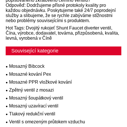
popisovaného zkratového čelního ventilu?
Odpověď: Dodržujeme přísné protokoly kvality pro
každou objednávku. Poskytujeme také 24/7 poprodejní
služby a slibujeme, že se rychle zabýváme stížnostmi
nebo problémy souvisejícími s produktem.
Hot Tags: Dvojitý rukojeť Shunt Faucet diverter ventil,
Čína, výrobce, dodavatel, továrna, přizpůsobená, kvalita,
levná, vyrobená v Číně
Související kategorie
Mosazný Bibcock
Mosazné kování Pex
Mosazné PPR vložkové kování
Zpětný ventil z mosazi
Mosazný šoupátkový ventil
Mosazný uzavírací ventil
Tlakový redukční ventil
Ventil s omezeným průtokem vzduchu