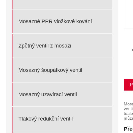
Mosazné PPR vložkové kování
Zpětný ventil z mosazi
Mosazný šoupátkový ventil
P
Mosazný uzavírací ventil
Mosa
vent
toal
Tlakový redukční ventil
může
Pře