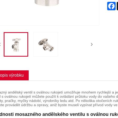
F
opis výrobku
zný andělský ventil s oválnou rukojetí umožňuje mnohem rychlejší a j
il s oválnou rukojetí můžete použít k ovládání průtoku vody do vašeho
ety, pračky, myčky nádobí, výrobníky ledu atd. Po několika otočeních r
te provádět údržbu a opravy, aniž byste museli vypínat přívod vody 
dnosti mosazného andělského ventilu s oválnou ruko