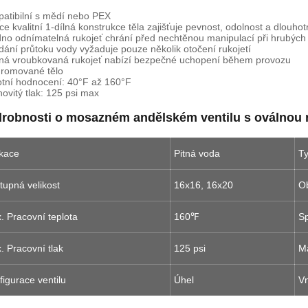
atibilní s mědí nebo PEX
ce kvalitní 1-dílná konstrukce těla zajišťuje pevnost, odolnost a dlouhot
no odnímatelná rukojeť chrání před nechtěnou manipulací při hrubých
dání průtoku vody vyžaduje pouze několik otočení rukojetí
ná vroubkovaná rukojeť nabízí bezpečné uchopení během provozu
romované tělo
otní hodnocení: 40°F až 160°F
ovitý tlak: 125 psi max
robnosti o mosazném andělském ventilu s oválnou r
ikace
Pitná voda
Ty
tupná velikost
16x16, 16x20
O
. Pracovní teplota
160℉
S
. Pracovní tlak
125 psi
Ma
figurace ventilu
Úhel
Vn