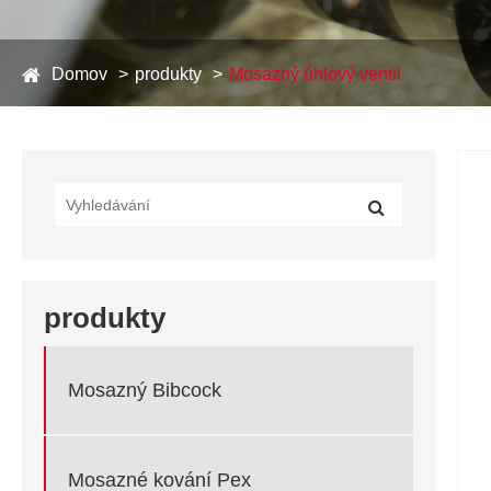
Domov
produkty
Mosazný úhlový ventil
produkty
Mosazný Bibcock
Mosazné kování Pex