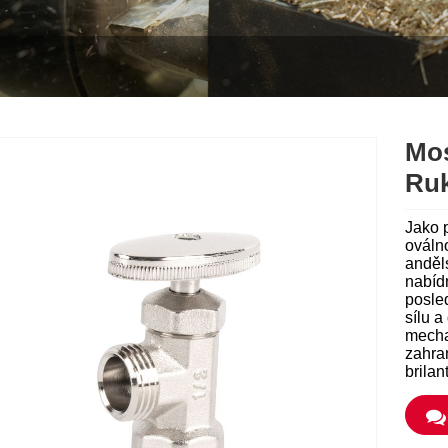
Mos
Ruk
Jako 
oválno
anděls
nabíd
posled
sílu a
mecha
zahran
brilan