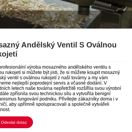
Italiano
Polski
Svenska
Dansk
azný Andělský Ventil S Oválnou
ojetí
हिन्दी
profesionální výroba mosazného andělského ventilu s
Türkçe
u rukojetí si můžete být jisti, že si můžete koupit mosazný
ký ventil s oválnou rukojetí z naší továrny a my vám
český
neme nejlepší poprodejní servis a včasné dodání. V
ních letech naše továrna nepřetržitě rozšířila svou výrobní
ελληνικά
 dále zpřísnila svou technickou sílu a vytvořila benigní
nismus fungování podniku. Přivítejte zákazníky doma i v
ičí, aby upřímně spolupracovali a společně vytvářeli
Latine
tnost.
Қазақша
Odeslat dotaz