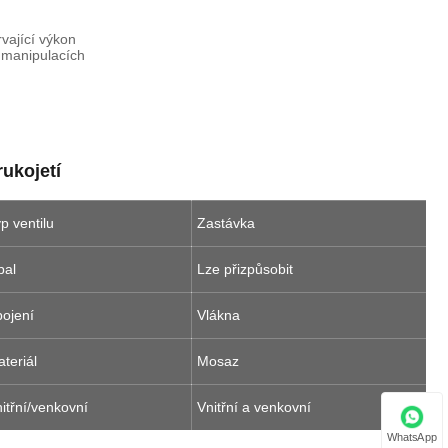
rvající výkon
 manipulacích
ukojetí
p ventilu
Zastávka
bal
Lze přizpůsobit
pojení
Vlákna
teriál
Mosaz
itřní/venkovní
Vnitřní a venkovní
WhatsApp