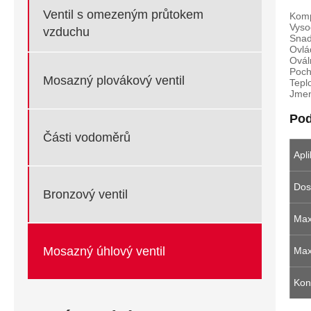
Ventil s omezeným průtokem
Komp
Vyso
vzduchu
Snad
Ovlá
Ovál
Poch
Mosazný plovákový ventil
Tepl
Jmen
Pod
Části vodoměrů
Apl
Dos
Bronzový ventil
Max
Mosazný úhlový ventil
Max
Kon