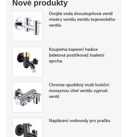
Nové produkty
Dvojitá voda dvoustupňová ventil
mixéru ventilu ventilu kojeneckého
ventilu
Koupelna kapesní hadice
bidetová postřikovač toaletní
sprcha
Chrome-spuštěný multi funkční
mosaznou úhel ventilu vypnutí
ventil
Naplácení vodovody pro pračku