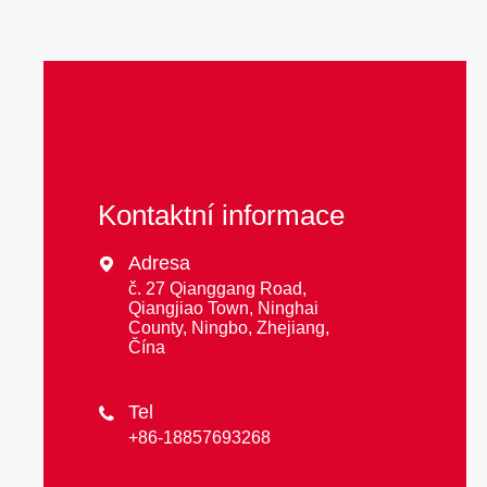
Kontaktní informace
Adresa

č. 27 Qianggang Road,
Qiangjiao Town, Ninghai
County, Ningbo, Zhejiang,
Čína
Tel

+86-18857693268