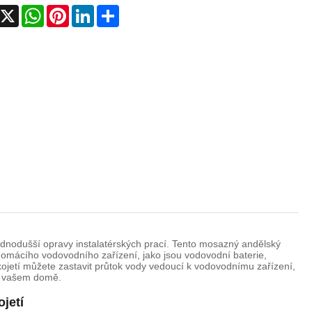
Română
acebook
X
WhatsApp
Pinterest
LinkedIn
Share
ednodušší opravy instalatérských prací. Tento mosazný andělský
 domácího vodovodního zařízení, jako jsou vodovodní baterie,
ukojetí můžete zastavit průtok vody vedoucí k vodovodnímu zařízení,
ve vašem domě.
jetí