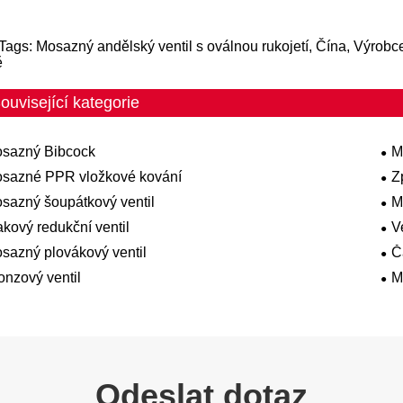
Tags: Mosazný andělský ventil s oválnou rukojetí, Čína, Výrobc
ě
ouvisející kategorie
sazný Bibcock
M
sazné PPR vložkové kování
Z
sazný šoupátkový ventil
M
akový redukční ventil
V
sazný plovákový ventil
Č
onzový ventil
M
Odeslat dotaz