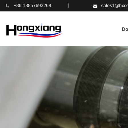
+86-18857693268
sales1@hxco
D