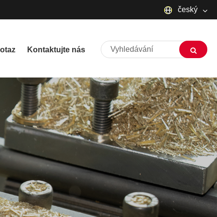
český
English
otaz
Kontaktujte nás
русский
Deutsch
Français
Español
العربية
שפה עברית
O'zbek
Português