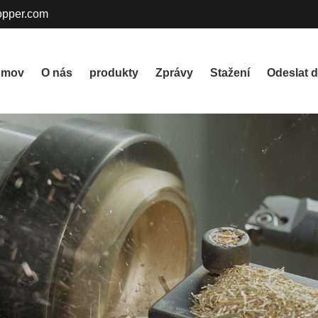
pper.com
omov
O nás
produkty
Zprávy
Stažení
Odeslat d