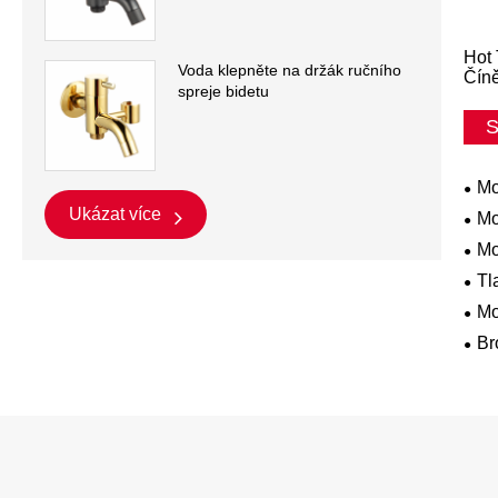
Hot 
Voda klepněte na držák ručního
Čín
spreje bidetu
S
Mo
Ukázat více
Mo
Mo
Tl
Mo
Br