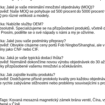
ka: Jaké je vaše minimální množství objednávky (MOQ)?
věď: Naše MOQ se pohybuje od 500 procent do 5000 procent v z
pro různé velikosti a modely.
zka: Nabízíte služby OEM?
bsolutně. Specializujeme se na přizpůsobení produktů, včetně 
. Prosím, podělte se o své nápady s námi a my je oživíme.
ka: Jaké jsou vaše podmínky přepravy?
věď: Obvykle citujeme ceny portů Fob Ningbo/Shanghai, ale v
íny jako CNF nebo CIF.
ka: Jaká je vaše typická dodací lhůta?
ověď: Normálně dokončíme novou výrobu objednávek do 30 až 3
ilky přizpůsobené vašemu množství a očekáváním.
ka: Jak zajistíte kvalitu produktu?
věď: Dodržujeme přísné protokoly kvality pro každou objednáv
e rychle zabýváme stížnostmi nebo problémy souvisejícími s p
Tags: Kovaná mosazná magnetický zámek brána ventil, Čína, výro
obené v Číně