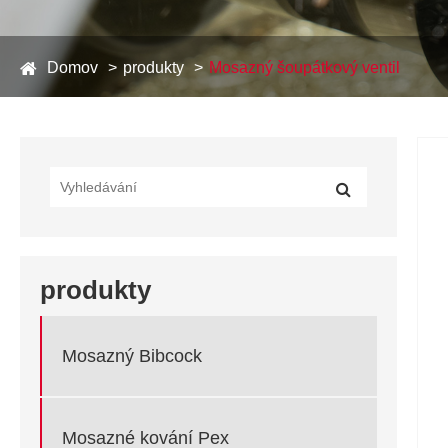
Domov
produkty
Mosazný šoupátkový ventil
produkty
Mosazný Bibcock
Mosazné kování Pex