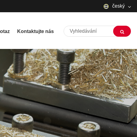
český
English
otaz
Kontaktujte nás
русский
Deutsch
Français
Español
العربية
שפה עברית
O'zbek
Português