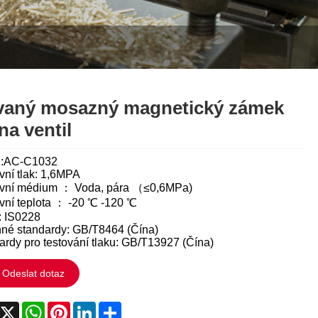
Italiano
Polski
Svenska
Dansk
aný mosazný magnetický zámek
na ventil
हिन्दी
l:AC-C1032
Türkçe
vní tlak: 1,6MPA
vní médium ： Voda, pára （≤0,6MPa)
český
vní teplota ： -20 ℃ -120 ℃
 IS0228
ελληνικά
né standardy: GB/T8464 (Čína)
ardy pro testování tlaku: GB/T13927 (Čína)
Latine
Odeslat dotaz
Қазақша
acebook
X
WhatsApp
Pinterest
LinkedIn
Share