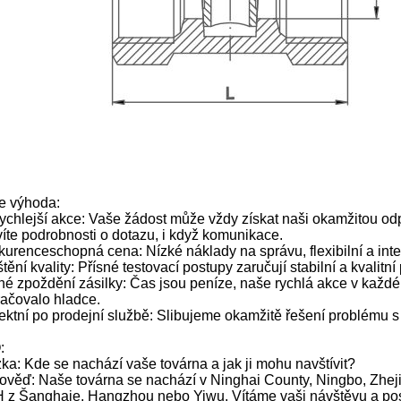
e výhoda:
ychlejší akce: Vaše žádost může vždy získat naši okamžitou o
íte podrobnosti o dotazu, i když komunikace.
urenceschopná cena: Nízké náklady na správu, flexibilní a intel
štění kvality: Přísné testovací postupy zaručují stabilní a kvalitní
é zpoždění zásilky: Čas jsou peníze, naše rychlá akce v každ
ačovalo hladce.
ektní po prodejní službě: Slibujeme okamžitě řešení problému s
:
ka: Kde se nachází vaše továrna a jak ji mohu navštívit?
věď: Naše továrna se nachází v Ninghai County, Ningbo, Zhej
 z Šanghaje, Hangzhou nebo Yiwu. Vítáme vaši návštěvu a p