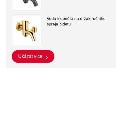
Voda klepněte na držák ručního
spreje bidetu
Ukázat více