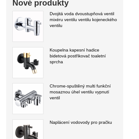
Nové produkty
Dvojitá voda dvoustupňová ventil
mixéru ventilu ventilu kojeneckého
ventilu
Koupelna kapesní hadice
bidetová postřikovač toaletní
sprcha
Chrome-spuštěný multi funkční
mosaznou úhel ventilu vypnutí
ventil
Naplácení vodovody pro pračku