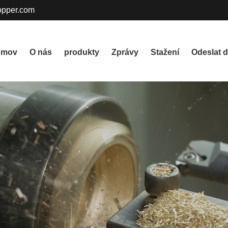
pper.com
omov
O nás
produkty
Zprávy
Stažení
Odeslat d