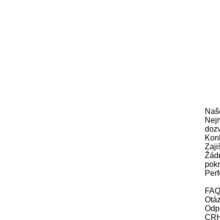
Naš
Nejr
dozv
Konk
Zaji
Žádn
pokr
Perf
FAQ
Otáz
Odpo
CRH