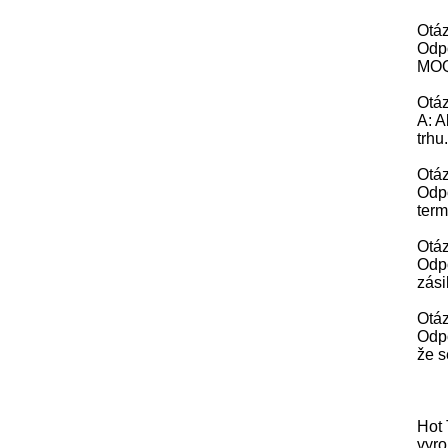
Otáz
Odpo
MOQ 
Otá
A: A
trhu
Otáz
Odpo
term
Otáz
Odp
zás
Otáz
Odpo
že s
Hot 
vyr