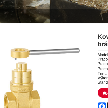
Kov
brá
Mode
Praco
Praco
Praco
Téma:
Výkon
Stand
F