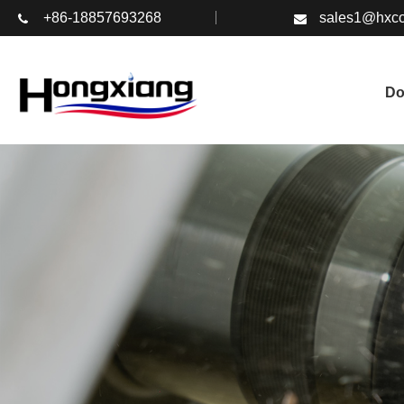
+86-18857693268
sales1@hxco
D