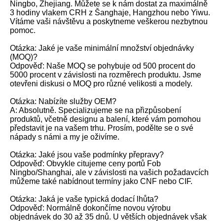
Ningbo, Zhejiang. Můžete se k nám dostat za maximálně
3 hodiny vlakem CRH z Šanghaje, Hangzhou nebo Yiwu.
Vítáme vaši návštěvu a poskytneme veškerou nezbytnou
pomoc.
Otázka: Jaké je vaše minimální množství objednávky
(MOQ)?
Odpověď: Naše MOQ se pohybuje od 500 procent do
5000 procent v závislosti na rozměrech produktu. Jsme
otevřeni diskusi o MOQ pro různé velikosti a modely.
Otázka: Nabízíte služby OEM?
A: Absolutně. Specializujeme se na přizpůsobení
produktů, včetně designu a balení, které vám pomohou
představit je na vašem trhu. Prosím, podělte se o své
nápady s námi a my je oživíme.
Otázka: Jaké jsou vaše podmínky přepravy?
Odpověď: Obvykle citujeme ceny portů Fob
Ningbo/Shanghai, ale v závislosti na vašich požadavcích
můžeme také nabídnout termíny jako CNF nebo CIF.
Otázka: Jaká je vaše typická dodací lhůta?
Odpověď: Normálně dokončíme novou výrobu
objednávek do 30 až 35 dnů. U větších objednávek však