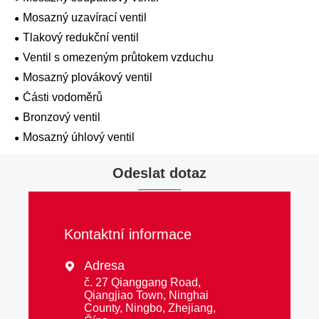
Mosazný uzavírací ventil
Tlakový redukční ventil
Ventil s omezeným průtokem vzduchu
Mosazný plovákový ventil
Části vodoměrů
Bronzový ventil
Mosazný úhlový ventil
Odeslat dotaz
Kontaktní informace
Adresa

č. 27 Qianggang Road,
Qiangjiao Town, Ninghai
County, Ningbo, Zhejiang,