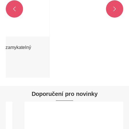


Brána ventil mosazného voda s hliníkem
Ukázat více >>
Doporučení pro novinky