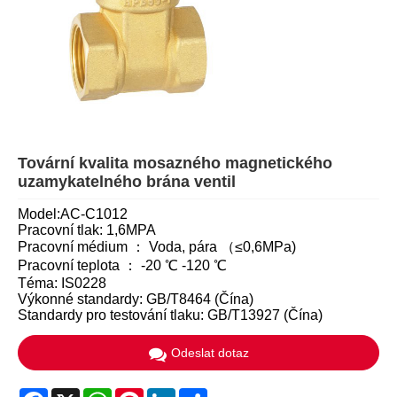
Tovární kvalita mosazného magnetického
uzamykatelného brána ventil
Model:AC-C1012
Pracovní tlak: 1,6MPA
Pracovní médium ： Voda, pára （≤0,6MPa)
Pracovní teplota ： -20 ℃ -120 ℃
Téma: IS0228
Výkonné standardy: GB/T8464 (Čína)
Standardy pro testování tlaku: GB/T13927 (Čína)
Odeslat dotaz
Facebook
X
WhatsApp
Pinterest
LinkedIn
Share