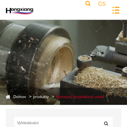
CS
Domov
produkty
Mosazný šoupátkový ventil