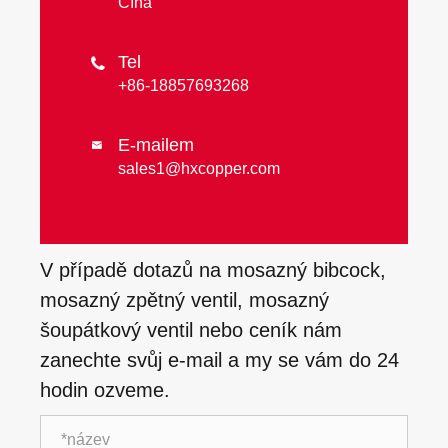
Čína
Tel

+86-18857693268
E-mailem

sales1@hxcopper.com
V případě dotazů na mosazný bibcock,
mosazný zpětný ventil, mosazný
šoupátkový ventil nebo ceník nám
zanechte svůj e-mail a my se vám do 24
hodin ozveme.