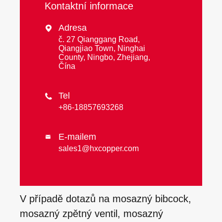
Kontaktní informace
Adresa

č. 27 Qianggang Road,
Qiangjiao Town, Ninghai
County, Ningbo, Zhejiang,
Čína
Tel

+86-18857693268
E-mailem

sales1@hxcopper.com
V případě dotazů na mosazný bibcock,
mosazný zpětný ventil, mosazný