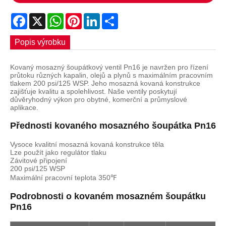
Facebook
X
WhatsApp
Pinterest
LinkedIn
Share
Popis výrobku
Kovaný mosazný šoupátkový ventil Pn16 je navržen pro řízení
průtoku různých kapalin, olejů a plynů s maximálním pracovním
tlakem 200 psi/125 WSP. Jeho mosazná kovaná konstrukce
zajišťuje kvalitu a spolehlivost. Naše ventily poskytují
důvěryhodný výkon pro obytné, komerční a průmyslové
aplikace.
Přednosti kovaného mosazného šoupátka Pn16
Vysoce kvalitní mosazná kovaná konstrukce těla
Lze použít jako regulátor tlaku
Závitové připojení
200 psi/125 WSP
Maximální pracovní teplota 350℉
Podrobnosti o kovaném mosazném šoupátku
Pn16