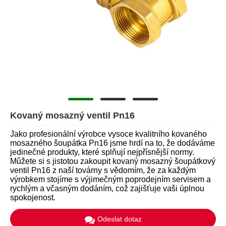
Kovaný mosazný ventil Pn16
Jako profesionální výrobce vysoce kvalitního kovaného
mosazného šoupátka Pn16 jsme hrdí na to, že dodáváme
jedinečné produkty, které splňují nejpřísnější normy.
Můžete si s jistotou zakoupit kovaný mosazný šoupátkový
ventil Pn16 z naší továrny s vědomím, že za každým
výrobkem stojíme s výjimečným poprodejním servisem a
rychlým a včasným dodáním, což zajišťuje vaši úplnou
spokojenost.
Odeslat dotaz