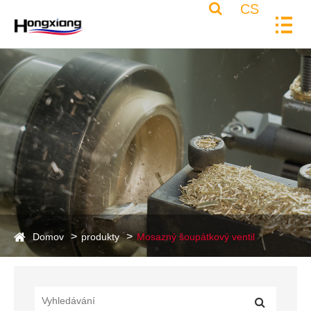
CS
Domov
produkty
Mosazný šoupátkový ventil