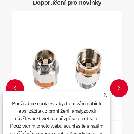
Doporučení pro novinky


X
Používáme cookies, abychom vám nabídli
lepší zážitek z prohlížení, analyzovali
návštěvnost webu a přizpůsobili obsah.
Používáním tohoto webu souhlasíte s naším
Který ventil omezuje tok vzduchu?
používáním souborů cookie.
Zásady ochrany