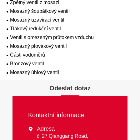
Zpětný ventil z mosazi
Mosazný šoupátkový ventil
Mosazný uzavírací ventil
Tlakový redukční ventil
Ventil s omezeným průtokem vzduchu
Mosazný plovákový ventil
Části vodoměrů
Bronzový ventil
Mosazný úhlový ventil
Odeslat dotaz
Kontaktní informace
Adresa

č. 27 Qianggang Road,