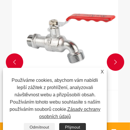
měděným svěrným šroubením pro
termostatické ventily?
Ukázat více >>


X
Používáme cookies, abychom vám nabídli
lepší zážitek z prohlížení, analyzovali
návštěvnost webu a přizpůsobili obsah.
Používáním tohoto webu souhlasíte s naším
používáním souborů cookie.
Zásady ochrany
osobních údajů
Odmítnout
Přijmout