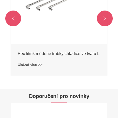


Doporučení pro novinky
Jaké jsou rozdíly mezi mosazným a