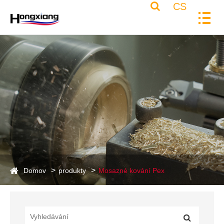
CS
Domov
produkty
Mosazné kování Pex