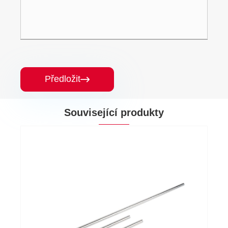
Předložit

Související produkty
Pex tvarovka chladiče ve tvaru T z měděné
trubky
Ukázat více >>