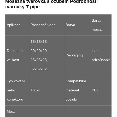
Mosazná tvarovka s ozubem Podrobnosti
tvarovky T-pipe
Barva
Aplikace
Přenosná voda
Barva
mosaz
16x16x16,
Dostupná
20x20x20,
Lze
Packaging
velikost
25x25x25,
přizpůsobit
32x32x32
Typ kování
Kompatibilní
nebo
Tričko
materiál
PEX
konektoru
potrubí
Max.