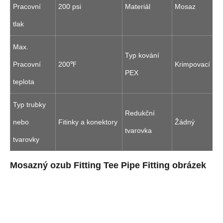
Pracovní
200 psi
Materiál
Mosaz
tlak
Max.
Typ kování
Pracovní
200℉
Krimpovací
PEX
teplota
Typ trubky
Redukční
nebo
Fitinky a konektory
Žádný
tvarovka
tvarovky
Mosazný ozub Fitting Tee Pipe Fitting obrázek