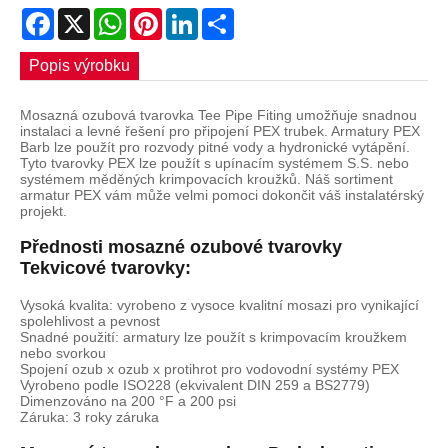
Facebook
X
WhatsApp
Pinterest
LinkedIn
Share
Popis výrobku
Mosazná ozubová tvarovka Tee Pipe Fiting umožňuje snadnou
instalaci a levné řešení pro připojení PEX trubek. Armatury PEX
Barb lze použít pro rozvody pitné vody a hydronické vytápění.
Tyto tvarovky PEX lze použít s upínacím systémem S.S. nebo
systémem měděných krimpovacích kroužků. Náš sortiment
armatur PEX vám může velmi pomoci dokončit váš instalatérský
projekt.
Přednosti mosazné ozubové tvarovky
Tekvicové tvarovky:
Vysoká kvalita: vyrobeno z vysoce kvalitní mosazi pro vynikající
spolehlivost a pevnost
Snadné použití: armatury lze použít s krimpovacím kroužkem
nebo svorkou
Spojení ozub x ozub x protihrot pro vodovodní systémy PEX
Vyrobeno podle ISO228 (ekvivalent DIN 259 a BS2779)
Dimenzováno na 200 °F a 200 psi
Záruka: 3 roky záruka