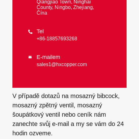
Qiangjiao Town, Ninghai
County, Ningbo, Zhejiang,
Čína
Tel

+86-18857693268
E-mailem

sales1@hxcopper.com
V případě dotazů na mosazný bibcock,
mosazný zpětný ventil, mosazný
šoupátkový ventil nebo ceník nám
zanechte svůj e-mail a my se vám do 24
hodin ozveme.