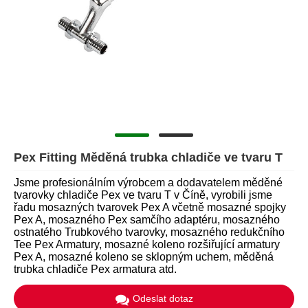
Pex Fitting Měděná trubka chladiče ve tvaru T
Jsme profesionálním výrobcem a dodavatelem měděné
tvarovky chladiče Pex ve tvaru T v Číně, vyrobili jsme
řadu mosazných tvarovek Pex A včetně mosazné spojky
Pex A, mosazného Pex samčího adaptéru, mosazného
ostnatého Trubkového tvarovky, mosazného redukčního
Tee Pex Armatury, mosazné koleno rozšiřující armatury
Pex A, mosazné koleno se sklopným uchem, měděná
trubka chladiče Pex armatura atd.
Odeslat dotaz