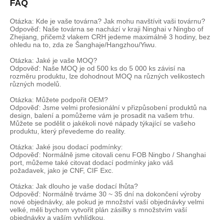
FAQ
Otázka: Kde je vaše továrna? Jak mohu navštívit vaši továrnu?
Odpověď: Naše továrna se nachází v kraji Ninghai v Ningbo of
Zhejiang, přičemž vlakem CRH jedeme maximálně 3 hodiny, bez
ohledu na to, zda ze Šanghaje/Hangzhou/Yiwu.
Otázka: Jaké je vaše MOQ?
Odpověď: Naše MOQ je od 500 ks do 5 000 ks závisí na
rozměru produktu, lze dohodnout MOQ na různých velikostech
různých modelů.
Otázka: Můžete podpořit OEM?
Odpověď: Jsme velmi profesionální v přizpůsobení produktů na
design, balení a pomůžeme vám je prosadit na vašem trhu.
Můžete se podělit o jakékoli nové nápady týkající se vašeho
produktu, který převedeme do reality.
Otázka: Jaké jsou dodací podmínky:
Odpověď: Normálně jsme citovali cenu FOB Ningbo / Shanghai
port, můžeme také citovat dodací podmínky jako váš
požadavek, jako je CNF, CIF Exc.
Otázka: Jak dlouho je vaše dodací lhůta?
Odpověď: Normálně trváme 30 ~ 35 dní na dokončení výroby
nové objednávky, ale pokud je množství vaší objednávky velmi
velké, měli bychom vytvořit plán zásilky s množstvím vaší
objednávky a vaším vyhlídkou.