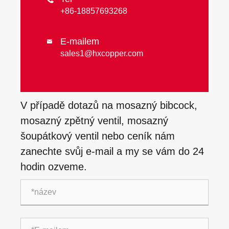
+86-18857693268
E-mailem

sales1@hxcopper.com
V případě dotazů na mosazný bibcock,
mosazný zpětný ventil, mosazný
šoupátkový ventil nebo ceník nám
zanechte svůj e-mail a my se vám do 24
hodin ozveme.