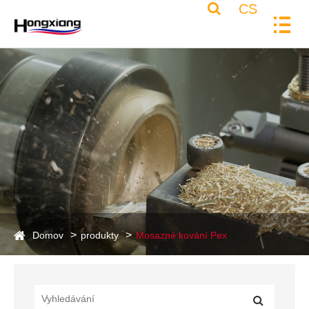
CS
Domov
produkty
Mosazné kování Pex