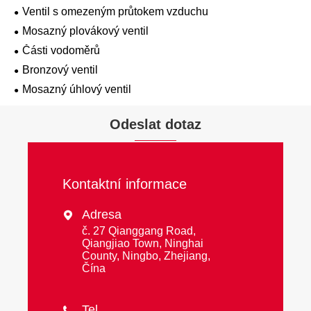
Ventil s omezeným průtokem vzduchu
Mosazný plovákový ventil
Části vodoměrů
Bronzový ventil
Mosazný úhlový ventil
Odeslat dotaz
Kontaktní informace
Adresa

č. 27 Qianggang Road,
Qiangjiao Town, Ninghai
County, Ningbo, Zhejiang,
Čína
Tel
