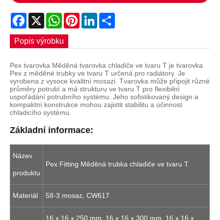
Facebook
X
WhatsApp
Pinterest
LinkedIn
Share
Popis výrobku
Pex tvarovka Měděná tvarovka chladiče ve tvaru T je tvarovka
Pex z měděné trubky ve tvaru T určená pro radiátory. Je
vyrobena z vysoce kvalitní mosazi. Tvarovka může připojit různé
průměry potrubí a má strukturu ve tvaru T pro flexibilní
uspořádání potrubního systému. Jeho sofistikovaný design a
kompaktní konstrukce mohou zajistit stabilitu a účinnost
chladicího systému.
Základní informace:
Název
Pex Fitting Měděná trubka chladiče ve tvaru T
produktu
Materiál
58-3 mosaz, CW617
16 x 16 x 250 mm, 16 x 16 x 300 mm, 16 x 16 x