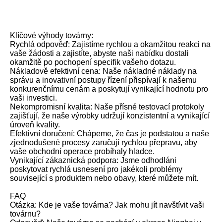
Klíčové výhody továrny:
Rychlá odpověď: Zajistíme rychlou a okamžitou reakci na
vaše žádosti a zajistíte, abyste naši nabídku dostali
okamžitě po pochopení specifik vašeho dotazu.
Nákladově efektivní cena: Naše nákladné náklady na
správu a inovativní postupy řízení přispívají k našemu
konkurenčnímu cenám a poskytují vynikající hodnotu pro
vaši investici.
Nekompromisní kvalita: Naše přísné testovací protokoly
zajišťují, že naše výrobky udržují konzistentní a vynikající
úroveň kvality.
Efektivní doručení: Chápeme, že čas je podstatou a naše
zjednodušené procesy zaručují rychlou přepravu, aby
vaše obchodní operace probíhaly hladce.
Vynikající zákaznická podpora: Jsme odhodláni
poskytovat rychlá usnesení pro jakékoli problémy
související s produktem nebo obavy, které můžete mít.
FAQ
Otázka: Kde je vaše továrna? Jak mohu jít navštívit vaši
továrnu?