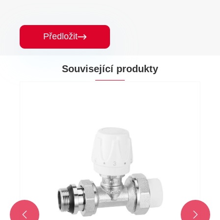
Předložit

Související produkty
Mosazný manuální úhel typu horkého tahu
teploty řídicí ventil teploty
Ukázat více >>

