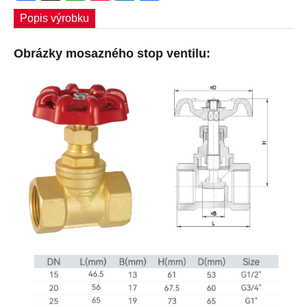
Popis výrobku
Obrázky mosazného stop ventilu: