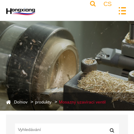
CS
Domov
produkty
Mosazný uzavírací ventil