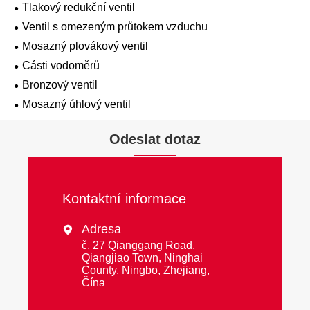
Tlakový redukční ventil
Ventil s omezeným průtokem vzduchu
Mosazný plovákový ventil
Části vodoměrů
Bronzový ventil
Mosazný úhlový ventil
Odeslat dotaz
Kontaktní informace
Adresa

č. 27 Qianggang Road,
Qiangjiao Town, Ninghai
County, Ningbo, Zhejiang,
Čína