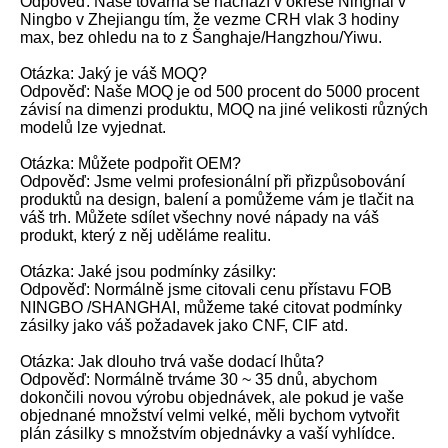
Odpověď: Naše továrna se nachází v okrese Ninghai v
Ningbo v Zhejiangu tím, že vezme CRH vlak 3 hodiny
max, bez ohledu na to z Šanghaje/Hangzhou/Yiwu.
Otázka: Jaký je váš MOQ?
Odpověď: Naše MOQ je od 500 procent do 5000 procent
závisí na dimenzi produktu, MOQ na jiné velikosti různých
modelů lze vyjednat.
Otázka: Můžete podpořit OEM?
Odpověď: Jsme velmi profesionální při přizpůsobování
produktů na design, balení a pomůžeme vám je tlačit na
váš trh. Můžete sdílet všechny nové nápady na váš
produkt, který z něj uděláme realitu.
Otázka: Jaké jsou podmínky zásilky:
Odpověď: Normálně jsme citovali cenu přístavu FOB
NINGBO /SHANGHAI, můžeme také citovat podmínky
zásilky jako váš požadavek jako CNF, CIF atd.
Otázka: Jak dlouho trvá vaše dodací lhůta?
Odpověď: Normálně trváme 30 ~ 35 dnů, abychom
dokončili novou výrobu objednávek, ale pokud je vaše
objednané množství velmi velké, měli bychom vytvořit
plán zásilky s množstvím objednávky a vaší vyhlídce.