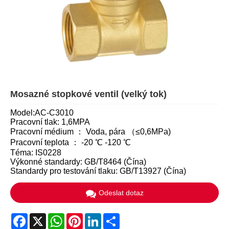
Mosazné stopkové ventil (velký tok)
Model:AC-C3010
Pracovní tlak: 1,6MPA
Pracovní médium ： Voda, pára （≤0,6MPa)
Pracovní teplota ： -20 ℃ -120 ℃
Téma: IS0228
Výkonné standardy: GB/T8464 (Čína)
Standardy pro testování tlaku: GB/T13927 (Čína)
Odeslat dotaz
Facebook
X
WhatsApp
Pinterest
LinkedIn
Share