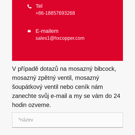
Tel

+86-18857693268
E-mailem

sales1@hxcopper.com
V případě dotazů na mosazný bibcock,
mosazný zpětný ventil, mosazný
šoupátkový ventil nebo ceník nám
zanechte svůj e-mail a my se vám do 24
hodin ozveme.