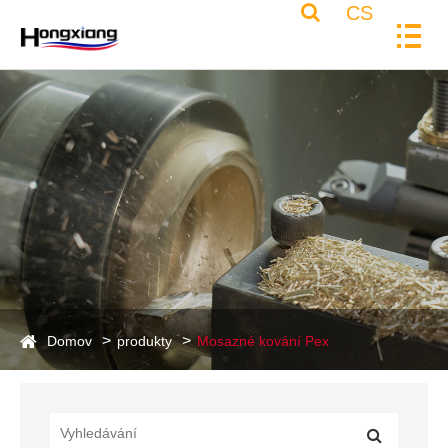
CS
Domov
produkty
Mosazné kování Pex