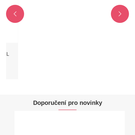


Pex tvarovka chladiče ve tvaru T z měděné
trubky
Ukázat více >>
Doporučení pro novinky