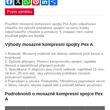
Popis výrobku
Použitím mosazné kompresní spojky Pex A pro odpařovací
chladiče lze vytvořit vodotěsné spojení na konci trubky
odpařovacího chladiče a armatury. K instalaci není nutné
používat pájku ani lepidla.
Výhody mosazné kompresní spojky Pex A
1.Materiál: Mosazný materiál má dobrou odolnost proti korozi a
trvanlivost.
2. Způsob připojení: Pomocí kompresního spojení zajistěte
těsnost a spolehlivost připojení potrubí.
3. Specifikace: K dispozici jsou různé velikosti, například 15 mm,
16 mm, 20 mm atd., aby vyhovovaly potřebám různých
potrubních systémů.
4.Poprodejní a záruka: Poskytněte 24hodinový poprodejní servis
a 3letou záruku, abyste zajistili klid a pohodlí během používání.
Podrobnosti o mosazné kompresní spojce Pex
A