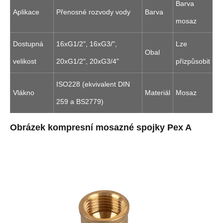
Barva
Aplikace
Přenosné rozvody vody
Barva
mosaz
Dostupná
16xG1/2", 16xG3/",
Lze
Obal
velikost
20xG1/2", 20xG3/4"
přizpůsobit
ISO228 (ekvivalent DIN
Vlákno
Materiál
Mosaz
259 a BS2779)
Obrázek kompresní mosazné spojky Pex A