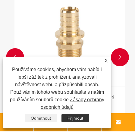


X
Používáme cookies, abychom vám nabídli
lepší zážitek z prohlížení, analyzovali
návštěvnost webu a přizpůsobili obsah.
Používáním tohoto webu souhlasíte s naším
Jsou samčí mosazné adaptéry PEX odolné
používáním souborů cookie.
Zásady ochrany
a mají dlouhou životnost?
osobních údajů
Ukázat více >>
Odmítnout
Přijmout



