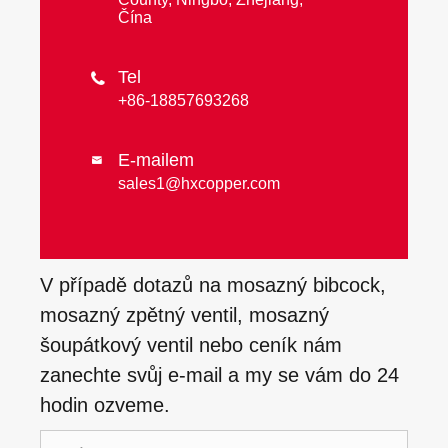
Čína
Tel

+86-18857693268
E-mailem

sales1@hxcopper.com
V případě dotazů na mosazný bibcock,
mosazný zpětný ventil, mosazný
šoupátkový ventil nebo ceník nám
zanechte svůj e-mail a my se vám do 24
hodin ozveme.