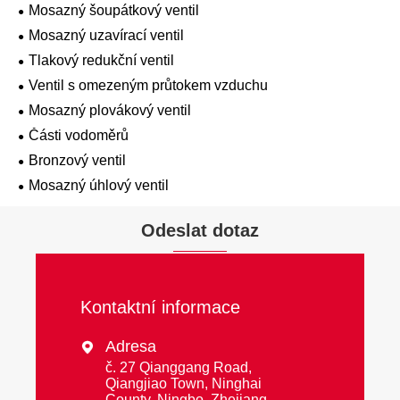
Mosazný šoupátkový ventil
Mosazný uzavírací ventil
Tlakový redukční ventil
Ventil s omezeným průtokem vzduchu
Mosazný plovákový ventil
Části vodoměrů
Bronzový ventil
Mosazný úhlový ventil
Odeslat dotaz
Kontaktní informace
Adresa

č. 27 Qianggang Road,
Qiangjiao Town, Ninghai
County, Ningbo, Zhejiang,