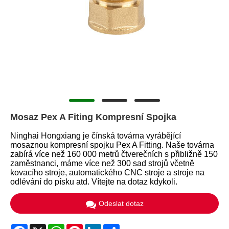
Mosaz Pex A Fiting Kompresní Spojka
Ninghai Hongxiang je čínská továrna vyrábějící
mosaznou kompresní spojku Pex A Fitting. Naše továrna
zabírá více než 160 000 metrů čtverečních s přibližně 150
zaměstnanci, máme více než 300 sad strojů včetně
kovacího stroje, automatického CNC stroje a stroje na
odlévání do písku atd. Vítejte na dotaz kdykoli.
Odeslat dotaz
Facebook
X
WhatsApp
Pinterest
LinkedIn
Share