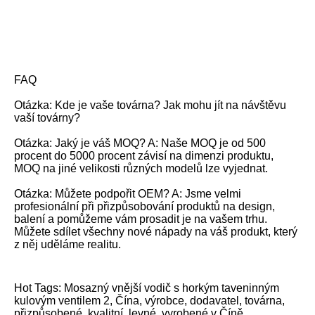
FAQ
Otázka: Kde je vaše továrna? Jak mohu jít na návštěvu
vaší továrny?
Otázka: Jaký je váš MOQ? A: Naše MOQ je od 500
procent do 5000 procent závisí na dimenzi produktu,
MOQ na jiné velikosti různých modelů lze vyjednat.
Otázka: Můžete podpořit OEM? A: Jsme velmi
profesionální při přizpůsobování produktů na design,
balení a pomůžeme vám prosadit je na vašem trhu.
Můžete sdílet všechny nové nápady na váš produkt, který
z něj uděláme realitu.
Hot Tags: Mosazný vnější vodič s horkým taveninným
kulovým ventilem 2, Čína, výrobce, dodavatel, továrna,
přizpůsobené, kvalitní, levné, vyrobené v Číně