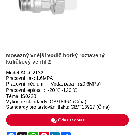
Mosazný vnější vodič horký roztavený
kuličkový ventil 2
Model:AC-C2132
Pracovní tlak: 1,6MPA
Pracovní médium ： Voda, pára （≤0,6MPa)
Pracovní teplota ： -20 ℃ -120 ℃
Téma: IS0228
Výkonné standardy: GB/T8464 (Čína)
Standardy pro testování tlaku: GB/T13927 (Čína)
Odeslat dotaz
Facebook
X
WhatsApp
Pinterest
LinkedIn
Share