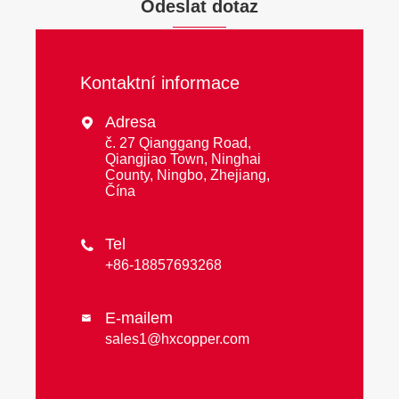
Odeslat dotaz
Kontaktní informace
Adresa

č. 27 Qianggang Road,
Qiangjiao Town, Ninghai
County, Ningbo, Zhejiang,
Čína
Tel

+86-18857693268
E-mailem

sales1@hxcopper.com