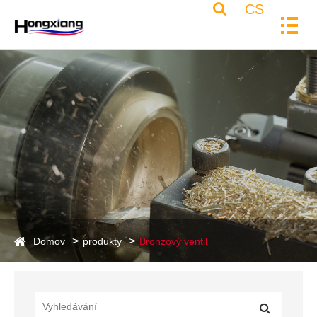
CS
Domov
produkty
Bronzový ventil